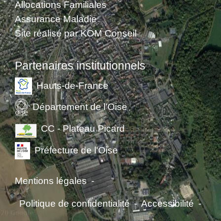
Allocations Familiales
Assurance Maladie
Site réalisé par KOM Conseil
Partenaires institutionnels
Hauts-de-France
Département de l'Oise
CC - Plateau Picard
Préfecture de l'Oise
Mentions légales
-
Politique de confidentialité
-
Accessibilité
-