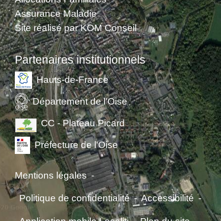
Assurance Maladie
Site réalisé par KOM Conseil
Partenaires institutionnels
Hauts-de-France
Département de l'Oise
CC - Plateau Picard
Préfecture de l'Oise
Mentions légales
-
Politique de confidentialité
-
Accessibilité
-
Application mobile Localiti
-
Plan du site
-