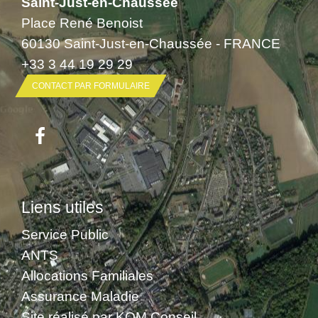
Saint-Just-en-Chaussée
Place René Benoist
60130 Saint-Just-en-Chaussée - FRANCE
+33 3 44 19 29 29
CONTACT PAR FORMULAIRE
Liens utiles
Service Public
ANTS
Allocations Familiales
Assurance Maladie
Site réalisé par KOM Conseil