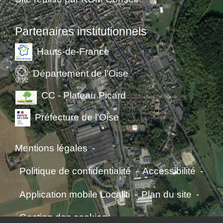
Partenaires institutionnels
Hauts-de-France
Département de l'Oise
CC - Plateau Picard
Préfecture de l'Oise
Mentions légales
-
Politique de confidentialité
-
Accessibilité
-
Application mobile Localiti
-
Plan du site
-
Gestion des cookies