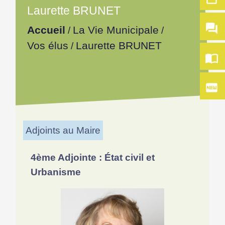
Laurette BRUNET
question_answer
Accueil
La Vie Municipale
/
/
Vos élus
Laurette BRUNET
/
import_contacts
fiber_new
Adjoints au Maire
4ème Adjointe : État civil et
Urbanisme