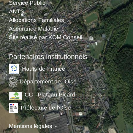
Service Public
ANTS
Allocations Familiales
Assurance Maladie
Site réalisé par KOM Conseil
Partenaires institutionnels
Hauts-de-France
Département de l'Oise
CC - Plateau Picard
Préfecture de l'Oise
Mentions légales
-