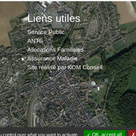
Liens utiles
Service Public
ANTS
Allocations Familiales
Assurance Maladie
Site réalisé par KOM Conseil
ntialité
-
Accessibilité
-
Application mobile Localiti
 control over what you want to activate
OK, accept all