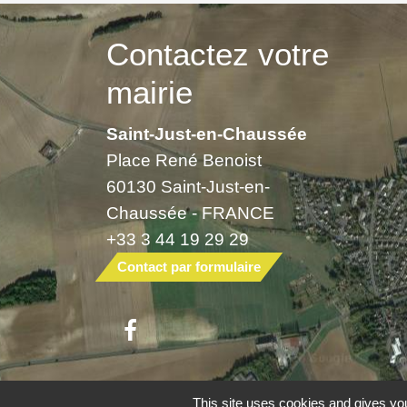
Contactez votre
mairie
Saint-Just-en-Chaussée
Place René Benoist
60130 Saint-Just-en-
Chaussée - FRANCE
+33 3 44 19 29 29
Contact par formulaire
Mentions légales
-
Politique de confide
This site uses cookies and gives you