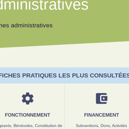
ministratives
es administratives
FICHES PRATIQUES LES PLUS CONSULTÉE
settings
account_balance_wallet
FONCTIONNEMENT
FINANCEMENT
igeants,
Bénévoles,
Constitution de
Subventions,
Dons,
Activités