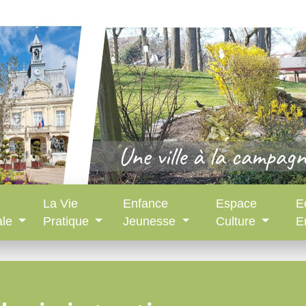
La Vie
Enfance
Espace
E
ale
Pratique
Jeunesse
Culture
E