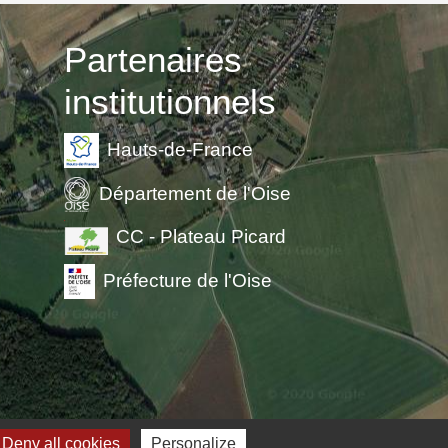
Partenaires
institutionnels
Hauts-de-France
Département de l'Oise
CC - Plateau Picard
Préfecture de l'Oise
-
Plan du site
-
Gestion des cookies
Deny all cookies
Personalize