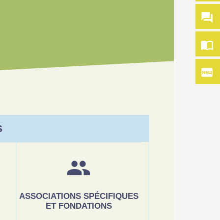
question_answer
import_contacts
fiber_new
S
group
ASSOCIATIONS SPÉCIFIQUES
ET FONDATIONS