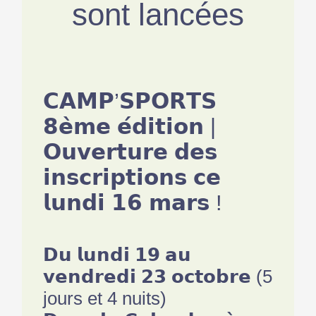
sont lancées
𝗖𝗔𝗠𝗣’𝗦𝗣𝗢𝗥𝗧𝗦
𝟴𝗲̀𝗺𝗲 𝗲́𝗱𝗶𝘁𝗶𝗼𝗻 |
𝗢𝘂𝘃𝗲𝗿𝘁𝘂𝗿𝗲 𝗱𝗲𝘀
𝗶𝗻𝘀𝗰𝗿𝗶𝗽𝘁𝗶𝗼𝗻𝘀 𝗰𝗲
𝗹𝘂𝗻𝗱𝗶 𝟭𝟲 𝗺𝗮𝗿𝘀 !
𝗗𝘂 𝗹𝘂𝗻𝗱𝗶 𝟭𝟵 𝗮𝘂
𝘃𝗲𝗻𝗱𝗿𝗲𝗱𝗶 𝟮𝟯 𝗼𝗰𝘁𝗼𝗯𝗿𝗲 (5
jours et 4 nuits)