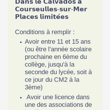
𝗗𝗮𝗻𝘀 𝗹𝗲 𝗖𝗮𝗹𝘃𝗮𝗱𝗼𝘀 𝗮̀
𝗖𝗼𝘂𝗿𝘀𝗲𝘂𝗹𝗹𝗲𝘀-𝘀𝘂𝗿-𝗠𝗲𝗿
𝗣𝗹𝗮𝗰𝗲𝘀 𝗹𝗶𝗺𝗶𝘁𝗲́𝗲𝘀
Conditions à remplir :
Avoir entre 11 et 15 ans
(ou être l'année scolaire
prochaine en 6ème du
collège, jusqu'à la
seconde du lycée, soit à
ce jour du CM2 à la
3ème)
Avoir une licence dans
une des associations de