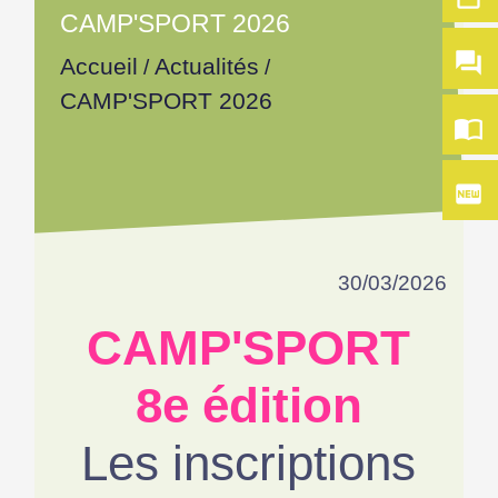
CAMP'SPORT 2026
question_answer
Accueil
Actualités
/
/
CAMP'SPORT 2026
import_contacts
fiber_new
30/03/2026
CAMP'SPORT
8e édition
Les inscriptions