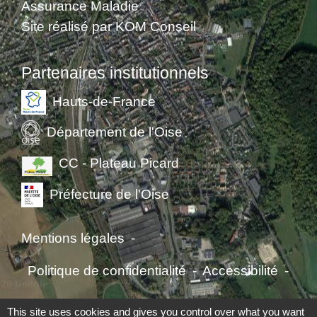
Assurance Maladie
Site réalisé par KOM Conseil
Partenaires institutionnels
Hauts-de-France
Département de l'Oise
CC - Plateau Picard
Préfecture de l'Oise
Mentions légales
-
Politique de confidentialité
-
Accessibilité
-
Application mobile Localiti
-
Plan du site
-
This site uses cookies and gives you control over what you want