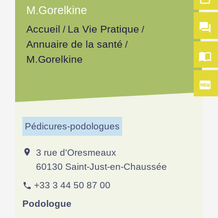
M.Gorelkine
question_answer
Accueil
La Vie Pratique
/
/
Annuaire de la santé
/
import_contacts
M.Gorelkine
fiber_new
Pédicures-podologues
3 rue d'Oresmeaux
location_on
60130 Saint-Just-en-Chaussée
+33 3 44 50 87 00
phone
Podologue