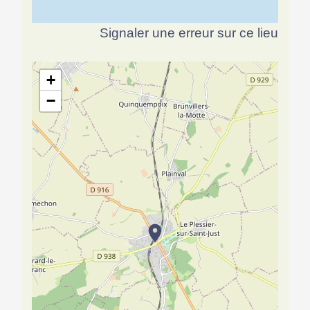
Signaler une erreur sur ce lieu
+
−
location_on