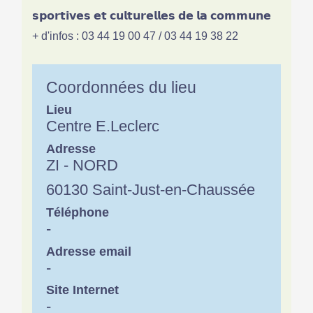
𝘀𝗽𝗼𝗿𝘁𝗶𝘃𝗲𝘀 𝗲𝘁 𝗰𝘂𝗹𝘁𝘂𝗿𝗲𝗹𝗹𝗲𝘀 𝗱𝗲 𝗹𝗮 𝗰𝗼𝗺𝗺𝘂𝗻𝗲
+ d'infos : 03 44 19 00 47 / 03 44 19 38 22
Coordonnées du lieu
Lieu
Centre E.Leclerc
Adresse
ZI - NORD
60130 Saint-Just-en-Chaussée
Téléphone
-
Adresse email
-
Site Internet
-