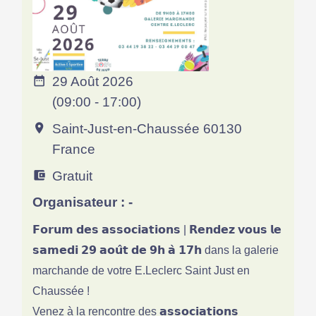
29 Août 2026
date_range
(09:00 - 17:00)
Saint-Just-en-Chaussée 60130
room
France
Gratuit
account_balance_wallet
Organisateur : -
𝗙𝗼𝗿𝘂𝗺 𝗱𝗲𝘀 𝗮𝘀𝘀𝗼𝗰𝗶𝗮𝘁𝗶𝗼𝗻𝘀 | 𝗥𝗲𝗻𝗱𝗲𝘇 𝘃𝗼𝘂𝘀 𝗹𝗲
𝘀𝗮𝗺𝗲𝗱𝗶 𝟮𝟵 𝗮𝗼𝘂̂𝘁 𝗱𝗲 𝟵𝗵 𝗮̀ 𝟭𝟳𝗵 dans la galerie
marchande de votre E.Leclerc Saint Just en
Chaussée !
Venez à la rencontre des 𝗮𝘀𝘀𝗼𝗰𝗶𝗮𝘁𝗶𝗼𝗻𝘀