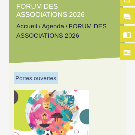
FORUM DES
ASSOCIATIONS 2026
question_answer
Accueil
FORUM DES
Agenda
/
/
import_contacts
ASSOCIATIONS 2026
fiber_new
Portes ouvertes