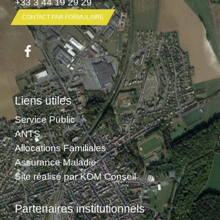
+33 3 44 19 29 29
CONTACT PAR FORMULAIRE
Liens utiles
Service Public
ANTS
Allocations Familiales
Assurance Maladie
Site réalisé par KOM Conseil
Partenaires institutionnels