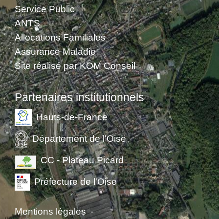
Service Public
ANTS
Allocations Familiales
Assurance Maladie
Site réalisé par KOM Conseil
Partenaires institutionnels
Hauts-de-France
Département de l'Oise
CC - Plateau Picard
Préfecture de l'Oise
Mentions légales
-