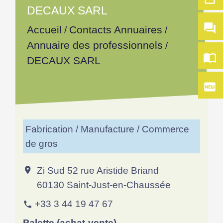
DECAUX SARL
question_answer
Accueil
Contacts Annuaires
/
/
Annuaire des professionnels
/
import_contacts
DECAUX SARL
fiber_new
Fabrication / Manufacture / Commerce
de gros
Zi Sud 52 rue Aristide Briand
location_on
60130 Saint-Just-en-Chaussée
+33 3 44 19 47 67
phone
Palette (achat-vente)