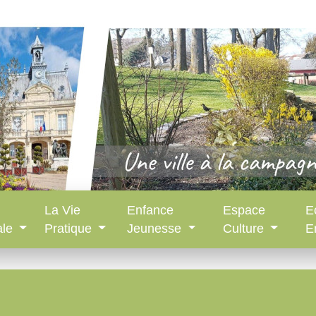
La Vie
Enfance
Espace
E
ale
Pratique
Jeunesse
Culture
E