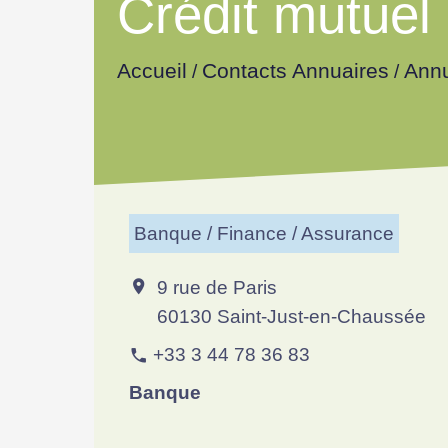
Crédit mutuel
Accueil
Contacts Annuaires
Annu
/
/
Banque / Finance / Assurance
9 rue de Paris
location_on
60130 Saint-Just-en-Chaussée
+33 3 44 78 36 83
phone
Banque