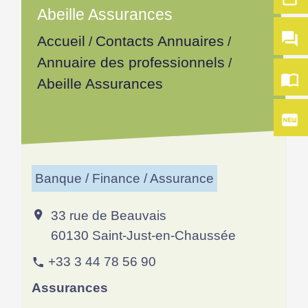
Abeille Assurances
question_answer
Accueil
Contacts Annuaires
/
/
Annuaire des professionnels
/
import_contacts
Abeille Assurances
fiber_new
Banque / Finance / Assurance
33 rue de Beauvais
location_on
60130 Saint-Just-en-Chaussée
+33 3 44 78 56 90
phone
Assurances