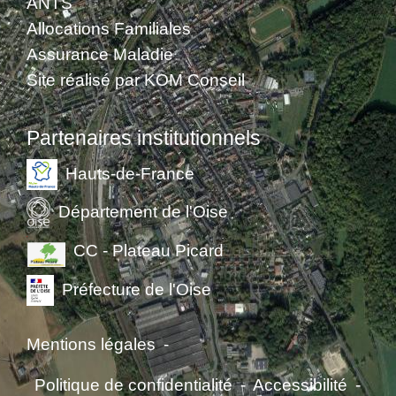
ANTS
Allocations Familiales
Assurance Maladie
Site réalisé par KOM Conseil
Partenaires institutionnels
Hauts-de-France
Département de l'Oise
CC - Plateau Picard
Préfecture de l'Oise
Mentions légales
-
Politique de confidentialité
-
Accessibilité
-