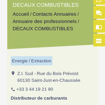
DECAUX COMBUSTIBLES
question_answer
Accueil
Contacts Annuaires
/
/
Annuaire des professionnels
/
import_contacts
DECAUX COMBUSTIBLES
fiber_new
Energie / Extraction
Z.I. Sud - Rue du Bois Prévost
location_on
60130 Saint-Just-en-Chaussée
+33 3 44 19 21 90
phone
Distributeur de carburants