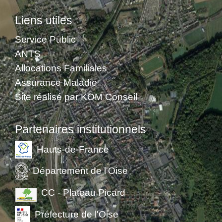
Liens utiles
Service Public
ANTS
Allocations Familiales
Assurance Maladie
Site réalisé par KOM Conseil
Partenaires institutionnels
Hauts-de-France
Département de l'Oise
CC - Plateau Picard
Préfecture de l'Oise