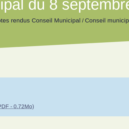
ipal du 8 septembr
es rendus Conseil Municipal
Conseil munici
/
DF - 0.72Mo)