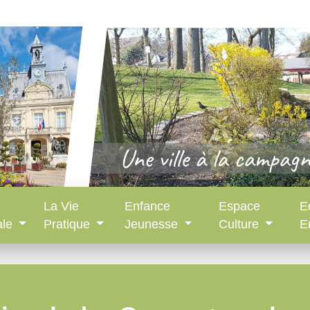
La Vie
Enfance
Espace
E
ale
Pratique
Jeunesse
Culture
E