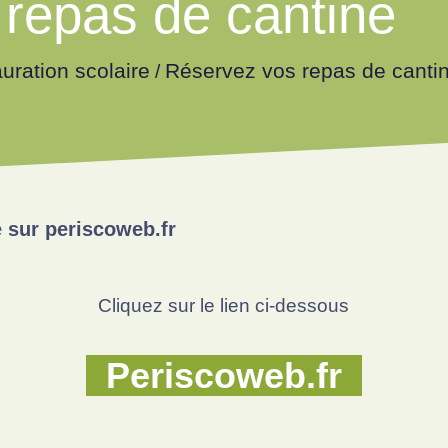
repas de cantine
uration scolaire
Réservez vos repas de canti
/
 sur periscoweb.fr
Cliquez sur le lien ci-dessous
Periscoweb.fr