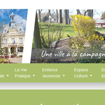
La Vie
Enfance
Espace
E
ale
Pratique
Jeunesse
Culture
E