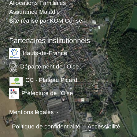
Allocations Familiales
Assurance Maladie
Site réalisé par KOM Conseil
Partenaires institutionnels
Hauts-de-France
Département de l'Oise
CC - Plateau Picard
Préfecture de l'Oise
Mentions légales
-
Politique de confidentialité
-
Accessibilité
-