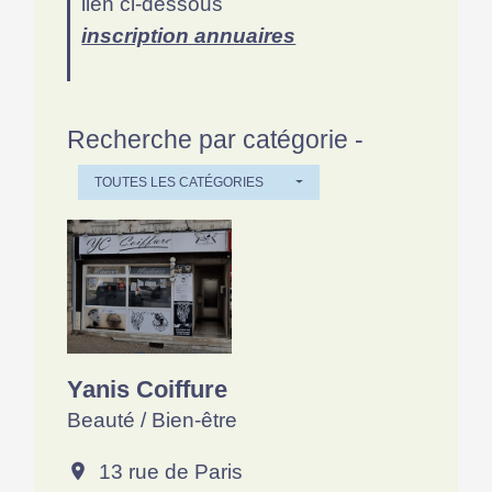
lien ci-dessous
inscription annuaires
Recherche par catégorie -
TOUTES LES CATÉGORIES
Yanis Coiffure
Beauté / Bien-être
13 rue de Paris
location_on