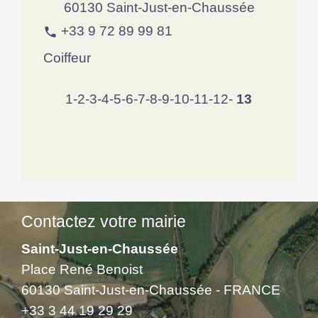
60130 Saint-Just-en-Chaussée
+33 9 72 89 99 81
phone
Coiffeur
1
-2
-3
-4
-5
-6
-7
-8
-9
-10
-11
-12
-
13
Contactez votre mairie
Saint-Just-en-Chaussée
Place René Benoist
60130 Saint-Just-en-Chaussée - FRANCE
+33 3 44 19 29 29