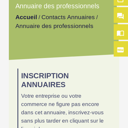
Annuaire des professionnels
question_answer
Accueil
Contacts Annuaires
/
/
Annuaire des professionnels
import_contacts
fiber_new
INSCRIPTION
ANNUAIRES
Votre entreprise ou votre
commerce ne figure pas encore
dans cet annuaire, inscrivez-vous
sans plus tarder en cliquant sur le